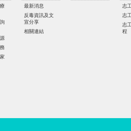
療
最新消息
志
反毒資訊及文
志
詢
宣分享
志
相關連結
程
源
務
家